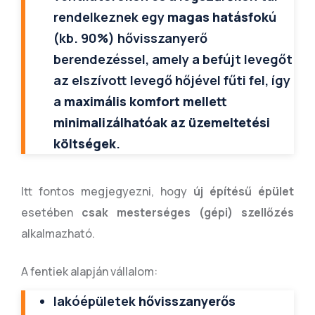
rendelkeznek egy
magas hatásfok
ú
(kb. 90%) hővisszanyerő
berendezéssel, amely a befújt levegőt
az elszívott levegő hőjével fűti fel, így
a
maximális komfort mellett
minimalizálhatóak az üzemeltetési
költségek
.
Itt fontos megjegyezni, hogy
új építésű épület
esetében
csak mesterséges (gépi) szellőzés
alkalmazható.
A fentiek alapján vállalom:
lakóépületek
hővisszanyerős