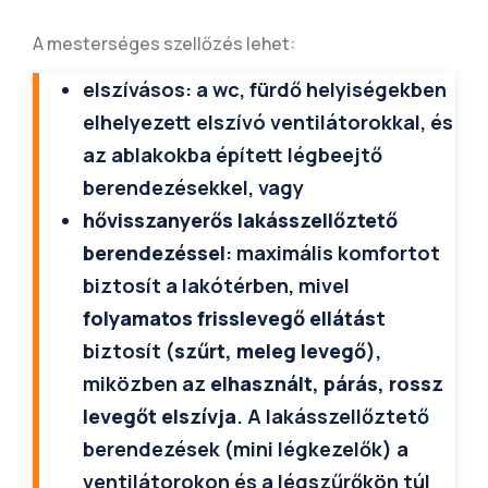
A mesterséges szellőzés lehet:
elszívásos: a wc, fürdő helyiségekben
elhelyezett elszívó ventilátorokkal, és
az ablakokba épített légbeejtő
berendezésekkel, vagy
hővisszanyerős lakásszellőztető
berendezéssel
: maximális komfortot
biztosít a lakótérben, mivel
folyamatos frisslevegő ellátás
t
biztosít (
szűrt, meleg levegő
),
miközben az
elhasznált, párás, rossz
levegőt elszívja
. A lakásszellőztető
berendezések (mini légkezelők) a
ventilátorokon és a légszűrőkön túl