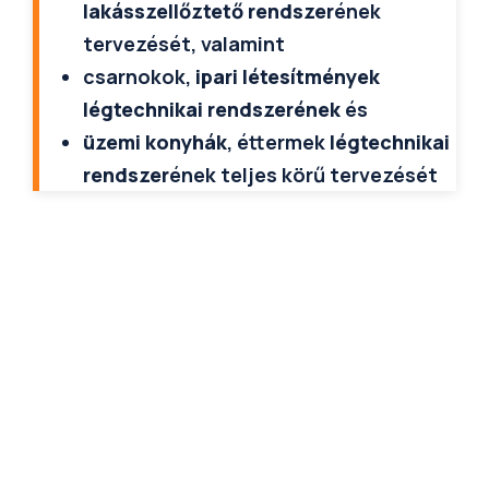
lakásszellőztető rendszer
ének
tervezését, valamint
csarnokok,
ipari létesítmények
légtechnikai rendszerének
és
üzemi konyhák
, éttermek
légtechnikai
rendszer
ének teljes körű tervezését