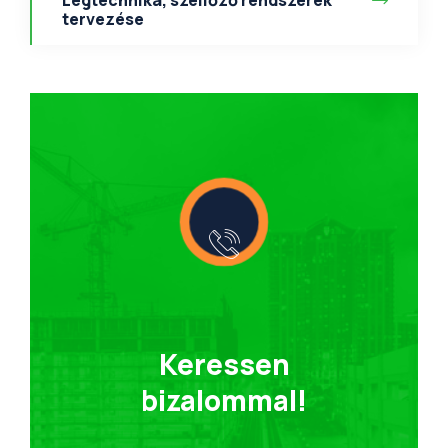
Légtechnika, szellőző rendszerek
tervezése
Keressen
bizalommal!