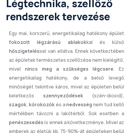
Légtechnika, szellőző
rendszerek tervezése
Egy mai, korszerű, energetikailag hatékony épület
fokozott légzárású ablakok
kal és külső
hőszigetelés
sel van ellátva. Ennek következtében
az épületek természetes szellőzése nem kielégítő,
mivel
nincs meg a szükséges légcsere
. Ez
energetikailag hatékony, de a belső levegő
minőségét tekintve káros, mivel az épületen belül
keletkezős
szennyeződések
(szén-dioxid),
szagok
,
kórokozók
és a
nedvesség
nem tud kellő
mértékben távozni a lakótérből. Sok esetben a
penészesedés
is ennek a következménye. Mivel az
emberek az életük kb. 75-90%-át épületeken belül