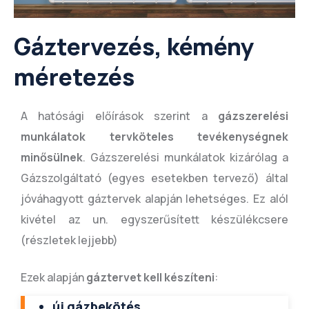
Gáztervezés, kémény
méretezés
A hatósági előírások szerint a
gázszerelési
munkálatok tervköteles tevékenységnek
minősülnek
. Gázszerelési munkálatok kizárólag a
Gázszolgáltató (egyes esetekben tervező) által
jóváhagyott gáztervek alapján lehetséges. Ez alól
kivétel az un. egyszerűsített készülékcsere
(részletek lejjebb)
Ezek alapján
gáztervet kell készíteni
:
új gázbekötés
,