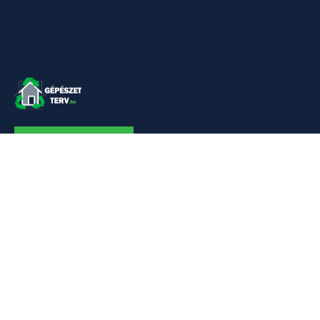
KAPCSOLAT
Linkek
Kezdőlap
Bemutatkozás
Szolgáltatásaim
Referenciák