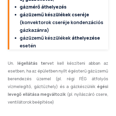
gázmérő áthelyezés
gázüzemű készülékek cseréje
(konvektorok cseréje kondenzációs
gázkazánra)
gázüzemű készülékek
áthelyezése
esetén
Un.
légellátás terv
et kell készíteni abban az
esetben, ha az épületben nyílt égésterű gázüzemű
berendezés üzemel (pl. régi FÉG átfolyós
vízmelegítő, gáztűzhely) és a gázkészülék
égési
levegő ellátása megváltozik
(pl. nyílászáró csere,
ventilátorok beépítése)