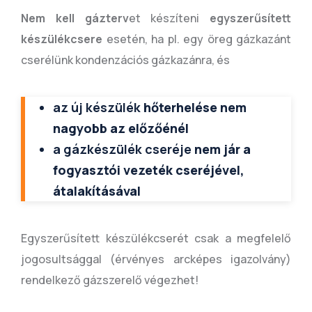
Nem kell gázterv
et készíteni
egyszerűsített
készülékcsere
esetén, ha pl. egy öreg gázkazánt
cserélünk kondenzációs gázkazánra, és
az új készülék
hőterhelése nem
nagyobb az előzőénél
a gázkészülék cseréje
nem jár a
fogyasztói vezeték cseréjével,
átalakításával
Egyszerűsített készülékcserét csak a megfelelő
jogosultsággal (érvényes arcképes igazolvány)
rendelkező gázszerelő végezhet!