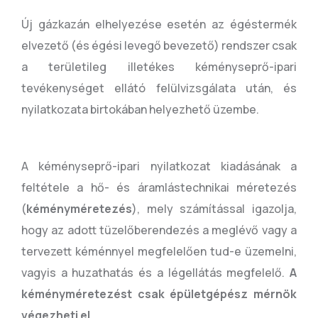
Új gázkazán elhelyezése esetén az égéstermék
elvezető (és égési levegő bevezető) rendszer csak
a területileg illetékes kéményseprő-ipari
tevékenységet ellátó felülvizsgálata után, és
nyilatkozata birtokában helyezhető üzembe.
A kéményseprő-ipari nyilatkozat kiadásának a
feltétele a hő- és áramlástechnikai méretezés
(
kéményméretezés
), mely számítással igazolja,
hogy az adott tüzelőberendezés a meglévő vagy a
tervezett kéménnyel megfelelően tud-e üzemelni,
vagyis a huzathatás és a légellátás megfelelő.
A
kéményméretezést csak épületgépész mérnök
végezheti el.