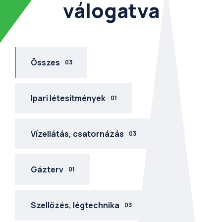
válogatva
Összes
03
Ipari létesítmények
01
Vízellátás, csatornázás
03
Gázterv
01
Szellőzés, légtechnika
03