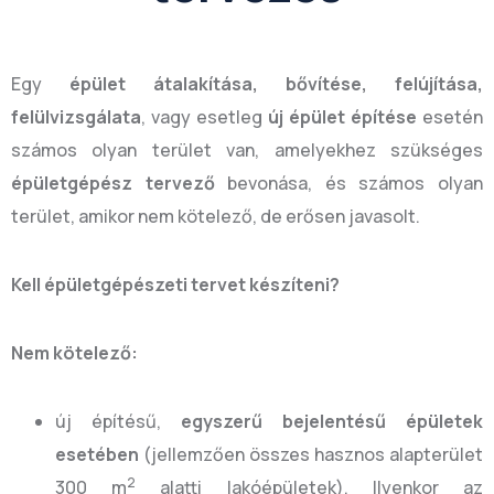
Egy
épület átalakítása, bővítése, felújítása,
felülvizsgálata
, vagy esetleg
új épület építése
esetén
számos olyan terület van, amelyekhez szükséges
épületgépész tervező
bevonása, és számos olyan
terület, amikor nem kötelező, de erősen javasolt.
Kell épületgépészeti tervet készíteni?
Nem kötelező:
új építésű,
egyszerű bejelentésű épületek
esetében
(jellemzően összes hasznos alapterület
2
300 m
alatti lakóépületek). Ilyenkor az