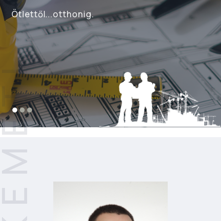
Ötlettől...otthonig.
CSKEMÉTI