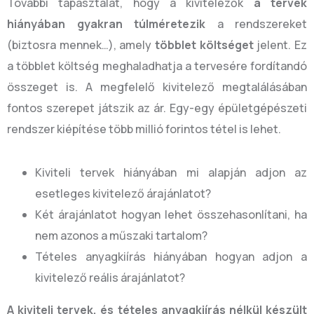
További tapasztalat, hogy a kivitelezők
a tervek
hiányában gyakran túlméretezik
a rendszereket
(biztosra mennek…), amely
többlet költséget
jelent. Ez
a többlet költség meghaladhatja a tervesére fordítandó
összeget is. A megfelelő kivitelező megtalálásában
fontos szerepet játszik az ár. Egy-egy épületgépészeti
rendszer kiépítése több millió forintos tétel is lehet.
Kiviteli tervek hiányában mi alapján adjon az
esetleges kivitelező árajánlatot?
Két árajánlatot hogyan lehet összehasonlítani, ha
nem azonos a műszaki tartalom?
Tételes anyagkiírás hiányában hogyan adjon a
kivitelező reális árajánlatot?
A kiviteli tervek, és tételes anyagkiírás nélkül készült