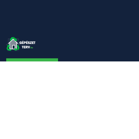
KAPCSOLAT
Linkek
Kezdőlap
Bemutatkozás
Szolgáltatásaim
Referenciák