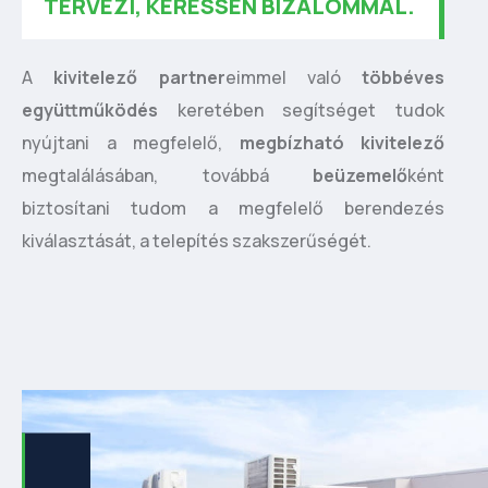
TERVEZI, KERESSEN BIZALOMMAL.
A
kivitelező partner
eimmel való
többéves
együttműködés
keretében segítséget tudok
nyújtani a megfelelő,
megbízható kivitelező
megtalálásában, továbbá
beüzemelő
ként
biztosítani tudom a megfelelő berendezés
kiválasztását, a telepítés szakszerűségét.