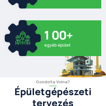
1
0
0
+
egyéb épület
Gondolta Volna?
Épületgépészeti
tervezés