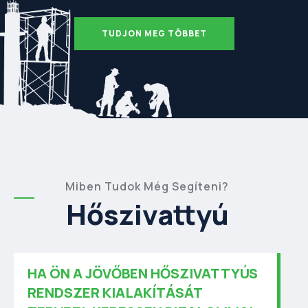
TUDJON MEG TÖBBET
Miben Tudok Még Segíteni?
Hőszivattyú
HA ÖN A JÖVŐBEN HŐSZIVATTYÚS
RENDSZER KIALAKÍTÁSÁT