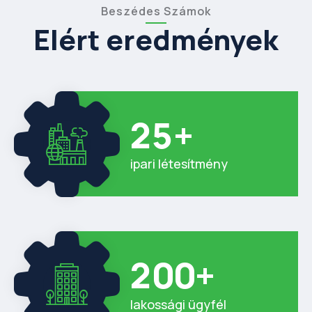
Beszédes Számok
Elért eredmények
2
5
+
ipari létesítmény
2
0
0
+
lakossági ügyfél