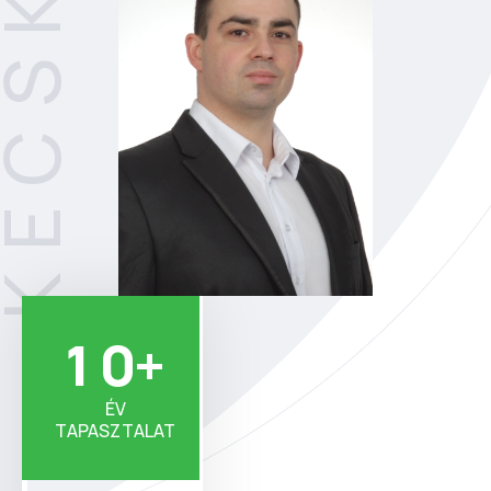
1
0
+
ÉV
TAPASZTALAT