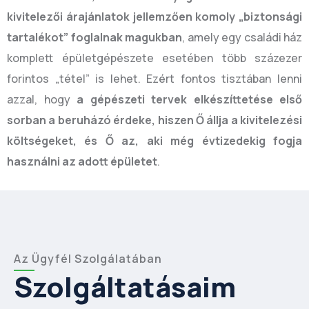
kivitelezői árajánlatok jellemzően komoly „biztonsági
tartalékot” foglalnak magukban
, amely egy családi ház
komplett épületgépészete esetében több százezer
forintos „tétel” is lehet. Ezért fontos tisztában lenni
azzal, hogy
a gépészeti tervek elkészíttetése első
sorban a beruházó érdeke, hiszen Ő állja a kivitelezési
költségeket, és Ő az, aki még évtizedekig fogja
használni az adott épületet
.
Az Ügyfél Szolgálatában
Szolgáltatásaim