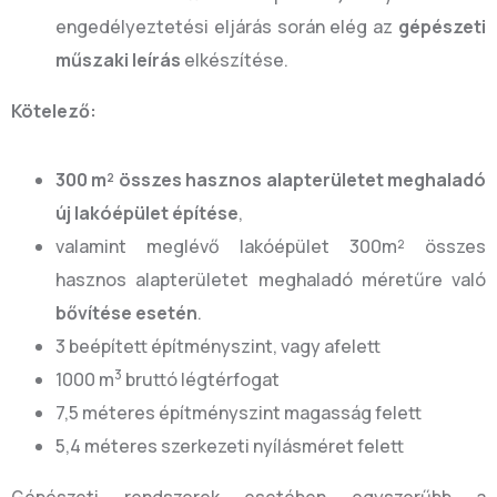
engedélyeztetési eljárás során elég az
gépészeti
műszaki leírás
elkészítése.
Kötelező:
300 m² összes hasznos alapterületet meghaladó
új lakóépület építése
,
valamint meglévő lakóépület 300m² összes
hasznos alapterületet meghaladó méretűre való
bővítése esetén
.
3 beépített építményszint, vagy afelett
3
1000 m
bruttó légtérfogat
7,5 méteres építményszint magasság felett
5,4 méteres szerkezeti nyílásméret felett
Gépészeti rendszerek esetében egyszerűbb a