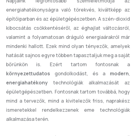
Napjaink legfontosabb szemléletmódja az
energiahatékonyságra való törekvés, kiváltképp az
építőiparban és az épületgépészetben. A szén-dioxid
kibocsátás csökkentéséről, az éghajlat változásról,
valamint a folyamatosan dráguló energiaárakról már
mindenki hallott. Ezek mind olyan tényezők, amelyek
hatását sajnos egyre többen tapasztaljuk meg a saját
bőrünkön is. Ezért tartom fontosnak a
környezettudatos
gondolkodást, és a
modern
,
energiahatékony
technológiák alkalmazását az
épületgépészetben. Fontosnak tartom továbbá, hogy
mind a tervezők, mind a kivitelezők friss, naprakész
ismeretekkel rendelkezzenek eme technológiák
alkalmazása terén.