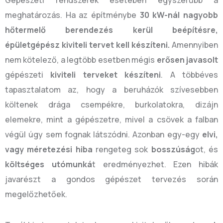
meghatározás. Ha az építménybe
30 kW-nál nagyobb
hőtermelő berendezés kerül beépítésre,
épületgépész kiviteli tervet kell készíteni.
Amennyiben
nem kötelező, a legtöbb esetben mégis
erősen javasolt
gépészeti
kiviteli terveket készíteni
. A többéves
tapasztalatom az, hogy a beruházók szívesebben
költenek drága csempékre, burkolatokra, dizájn
elemekre, mint a gépészetre, mivel a csövek a falban
végül úgy sem fognak látszódni. Azonban egy-egy
elvi,
vagy méretezési hiba
rengeteg sok
bosszúság
ot, és
költséges utómunká
t eredményezhet. Ezen hibák
javarészt a gondos gépészet tervezés során
megelőzhetőek.