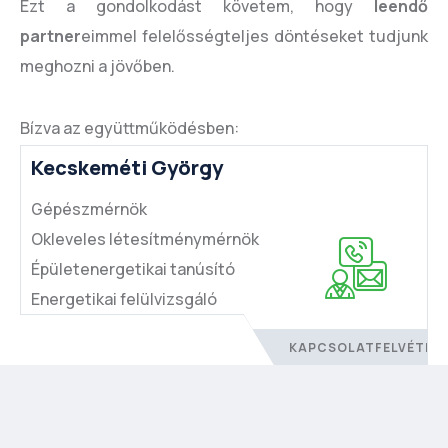
Ezt a gondolkodást követem, hogy
leendő
partner
eimmel felelősségteljes döntéseket tudjunk
meghozni a jövőben.
Bízva az együttműködésben:
Kecskeméti György
Gépészmérnök
Okleveles létesítménymérnök
Épületenergetikai tanúsító
Energetikai felülvizsgáló
KAPCSOLATFELVÉTEL