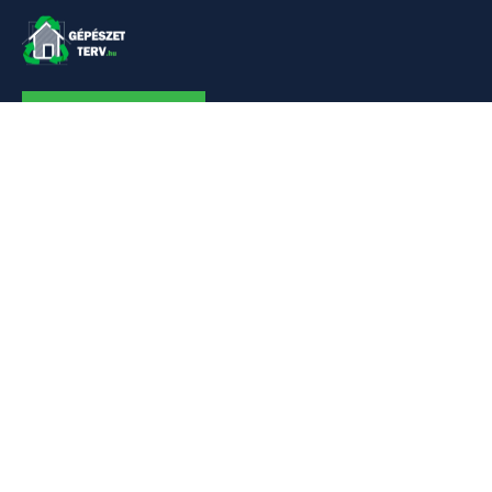
KAPCSOLAT
Linkek
Kezdőlap
Bemutatkozás
Szolgáltatásaim
Referenciák
Hőszivattyú
Kapcsolat