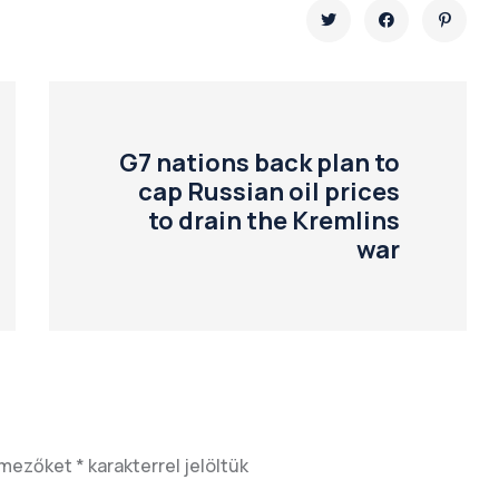
G7 nations back plan to
cap Russian oil prices
to drain the Kremlins
war
 mezőket
*
karakterrel jelöltük