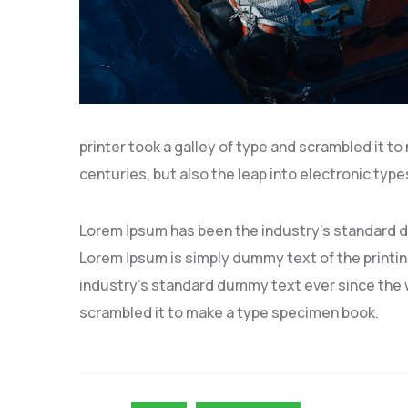
printer took a galley of type and scrambled it to
centuries, but also the leap into electronic type
Lorem Ipsum has been the industry’s standard 
Lorem Ipsum is simply dummy text of the printi
industry’s standard dummy text ever since the w
scrambled it to make a type specimen book.