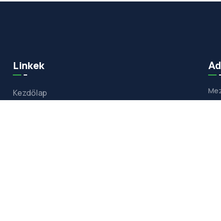
Linkek
Ad
Mez
Kezdőlap
Bemutatkozás
Szolgáltatásaim
Referenciák
Hőszivattyú
Kapcsolat