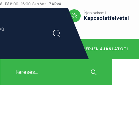
é - Pé 8:00 - 16:00, Szo-Vas - ZÁRVA
Írjon nekem!
Kapcsolatfelvétel
yú
KÉRJEN AJÁNLATOT!