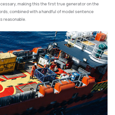
cessary, making this the first true generator on the
 words, combined with a handful of model sentence
s reasonable.