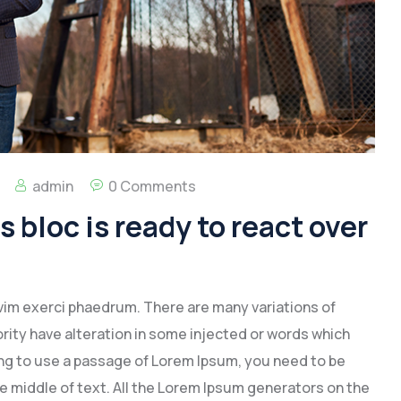
admin
0 Comments
 bloc is ready to react over
vim exerci phaedrum. There are many variations of
rity have alteration in some injected or words which
going to use a passage of Lorem Ipsum, you need to be
e middle of text. All the Lorem Ipsum generators on the