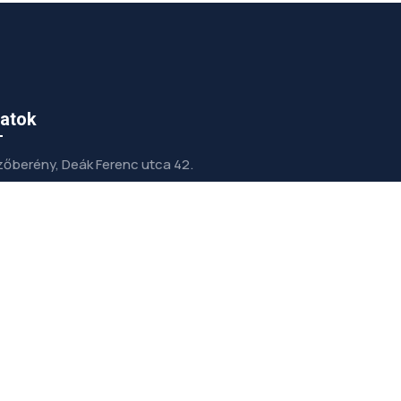
atok
őberény, Deák Ferenc utca 42.
info@gepeszetterv.hu
+36 (30) 972-5001