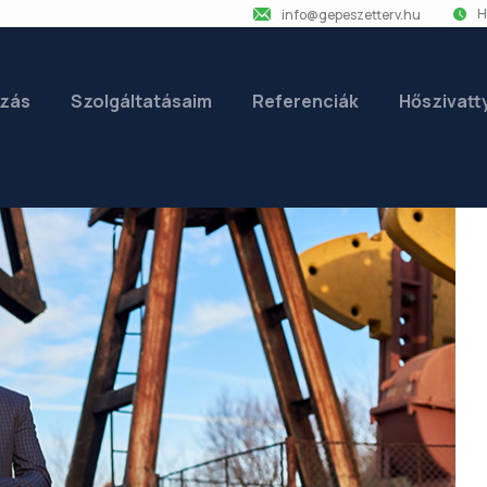
H
info@gepeszetterv.hu
zás
Szolgáltatásaim
Referenciák
Hőszivatt