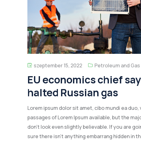
szeptember 15, 2022
Petroleum and Gas
EU economics chief says
halted Russian gas
Lorem ipsum dolor sit amet, cibo mundi ea duo, 
passages of Lorem Ipsum available, but the majo
don’t look even slightly believable. If you are 
sure there isn’t anything embarrang hidden in th