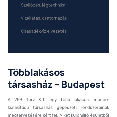
Szellőzés, légtechnika
Vízellátás, csatornázás
Csapadékvíz elvezetés
Többlakásos
társasház – Budapest
A VRB Terv Kft. egy több lakásos, modern
kialakítású társasház gépészeti rendszereinek
megtervezésére kért fel. A két különálló épületből