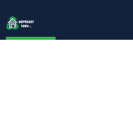
KAPCSOLAT
Linkek
Kezdőlap
Bemutatkozás
Szolgáltatásaim
Referenciák
Hőszivattyú