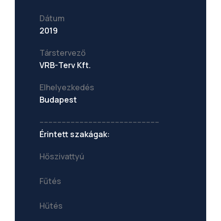
Dátum
2019
Társtervező
VRB-Terv Kft.
Elhelyezkedés
Budapest
------------------------------------------------------
Érintett szakágak:
Hőszivattyú
Fűtés
Hűtés