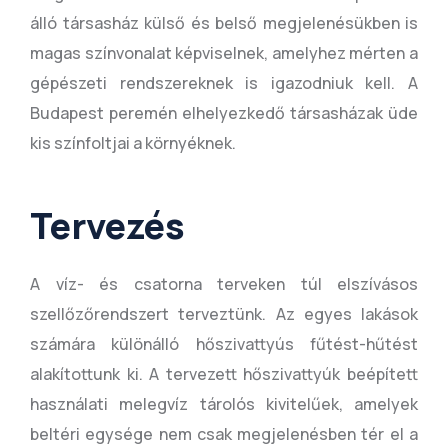
álló társasház külső és belső megjelenésükben is
magas színvonalat képviselnek, amelyhez mérten a
gépészeti rendszereknek is igazodniuk kell. A
Budapest peremén elhelyezkedő társasházak üde
kis színfoltjai a környéknek.
Tervezés
A víz- és csatorna terveken túl elszívásos
szellőzőrendszert terveztünk. Az egyes lakások
számára különálló hőszivattyús fűtést-hűtést
alakítottunk ki. A tervezett hőszivattyúk beépített
használati melegvíz tárolós kivitelűek, amelyek
beltéri egysége nem csak megjelenésben tér el a