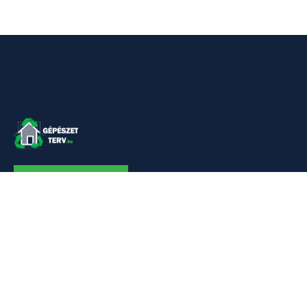
KAPCSOLAT
Linkek
Kezdőlap
Bemutatkozás
Szolgáltatásaim