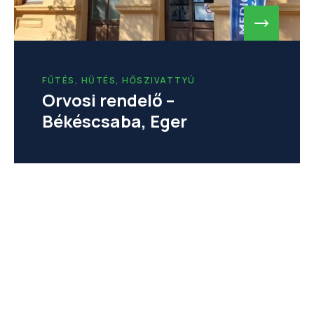
FŰTÉS, HŰTÉS, HŐSZIVATTYÚ
Orvosi rendelő –
Békéscsaba, Eger