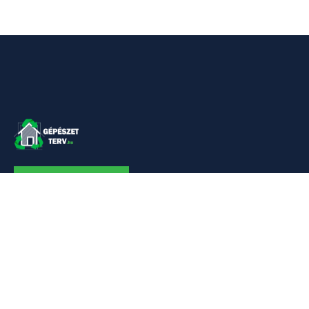
KAPCSOLAT
Linkek
Kezdőlap
Bemutatkozás
Szolgáltatásaim