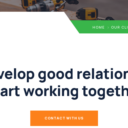
HOME
OUR CL
elop good relatio
art working toget
CONTACT WITH US