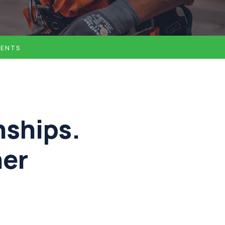
IENTS
nships.
her