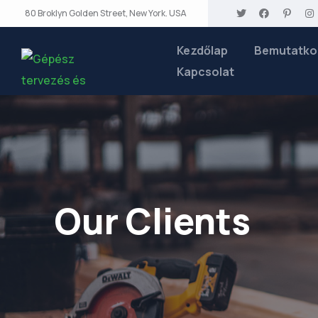
80 Broklyn Golden Street, New York. USA
Kezdőlap
Bemutatko
Kapcsolat
Our Clients