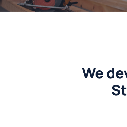
We dev
St