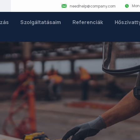
Mon 
needhelp@company.com
zás
Szolgáltatásaim
Referenciák
Hőszivatt